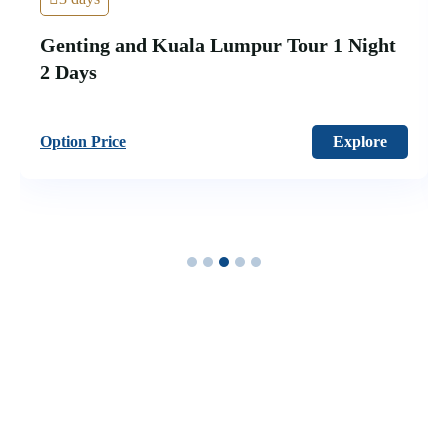
Malaysia – KL, Genting & Highland 3
Days 2 Night
'
38
Option Price
Explore