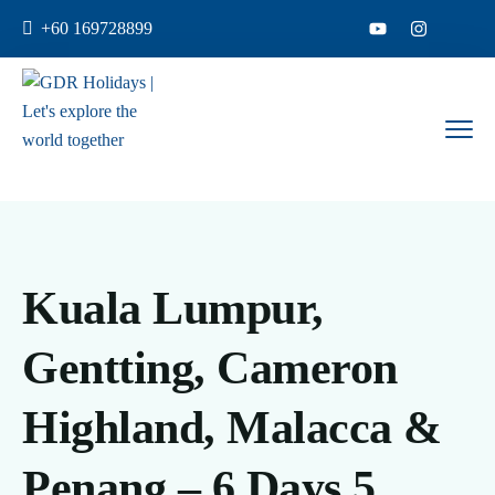
+60 169728899
Kuala Lumpur,
Gentting, Cameron
Highland, Malacca &
Penang – 6 Days 5