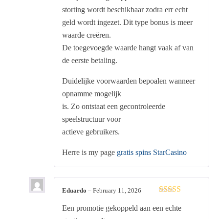
of 5
storting wordt beschikbaar zodra err echt
geld wordt ingezet. Dit type bonus is meer
waarde creëren.
De toegevoegde waarde hangt vaak af van
de eerste betaling.
Duidelijke voorwaarden bepoalen wanneer
opnamme mogelijk
is. Zo ontstaat een gecontroleerde
speelstructuur voor
actieve gebruikers.
Herre is my page
gratis spins StarCasino
Eduardo
–
February 11, 2026
Rated
4
Een promotie gekoppeld aan een echte
out of 5