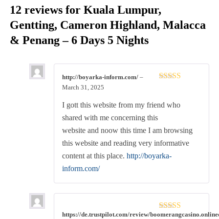
12 reviews for
Kuala Lumpur,
Gentting, Cameron Highland, Malacca
& Penang – 6 Days 5 Nights
http://boyarka-inform.com/
–
Rated
3
March 31, 2025
out of 5
I gott this website from my friend who
shared with me concerning this
website and noow this time I am browsing
this website and reading very informative
content at this place.
http://boyarka-
inform.com/
https://de.trustpilot.com/review/boomerangcasino.online
Rated
4