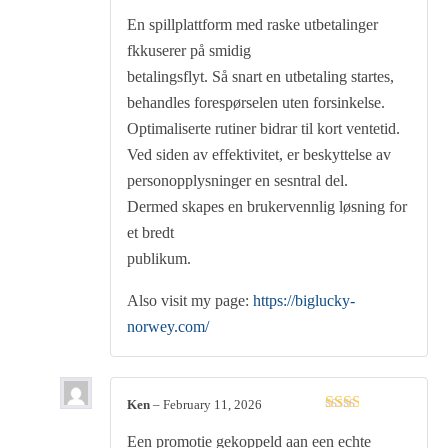
Rated
4
En spillplattform med raske utbetalinger
out of 5
fkkuserer på smidig
betalingsflyt. Så snart en utbetaling startes,
behandles forespørselen uten forsinkelse.
Optimaliserte rutiner bidrar til kort ventetid.
Ved siden av effektivitet, er beskyttelse av
personopplysninger en sesntral del.
Dermed skapes en brukervennlig løsning for
et bredt
publikum.
Also visit my page:
https://biglucky-
norwey.com/
Ken
–
February 11, 2026
Rated
Een promotie gekoppeld aan een echte
2
out