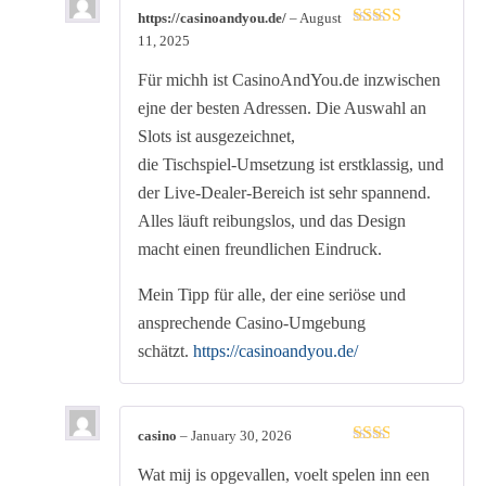
https://casinoandyou.de/
–
August
Rated
3
11, 2025
out of 5
Für michh ist CasinoAndYou.de inzwischen
ejne der besten Adressen. Die Auswahl an
Slots ist ausgezeichnet,
die Tischspiel-Umsetzung ist erstklassig, und
der Live-Dealer-Bereich ist sehr spannend.
Alles läuft reibungslos, und das Design
macht einen freundlichen Eindruck.
Mein Tipp für alle, der eine seriöse und
ansprechende Casino-Umgebung
schätzt.
https://casinoandyou.de/
casino
–
January 30, 2026
Rated
Wat mij is opgevallen, voelt spelen inn een
2
out