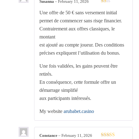
Susanna
–
February 11, 2026
Rated
Une offre de 50 € sans versement initial
1
out
permet de commencer sans risqe financier.
of
5
Contrairement aux offres classiques, le
montant
est ajouté au compte joueur. Des conditions
précises expliquent l’utilisation du bonus.
Une fois validées, les gains peuvent être
retirés.
En conséquence, cette formule offre un
démarrage simplifié
aux participants intéressés.
My website
arubabet.casino
Constance
–
February 11, 2026